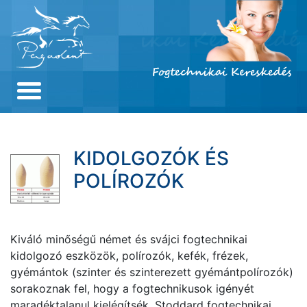
Skip
to
content
KIDOLGOZÓK ÉS
POLÍROZÓK
Kiváló minőségű német és svájci fogtechnikai
kidolgozó eszközök, polírozók, kefék, frézek,
gyémántok (szinter és szinterezett gyémántpolírozók)
sorakoznak fel, hogy a fogtechnikusok igényét
maradéktalanul kielégítsék. Stoddard fogtechnikai