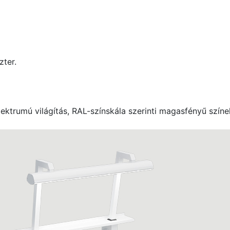
ter.
 spektrumú világítás, RAL-színskála szerinti magasfényű szín