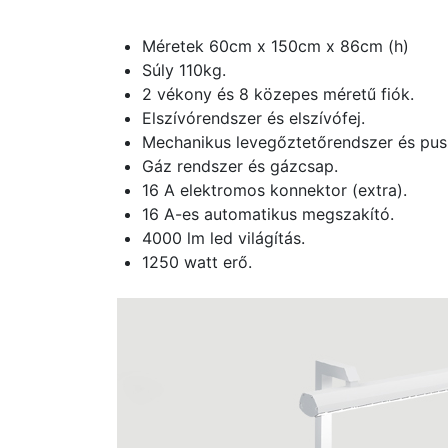
Méretek 60cm x 150cm x 86cm (h)
Súly 110kg.
2 vékony és 8 közepes méretű fiók.
Elszívórendszer és elszívófej.
Mechanikus levegőztetőrendszer és pusz
Gáz rendszer és gázcsap.
16 A elektromos konnektor (extra).
16 A-es automatikus megszakító.
4000 lm led világítás.
1250 watt erő.