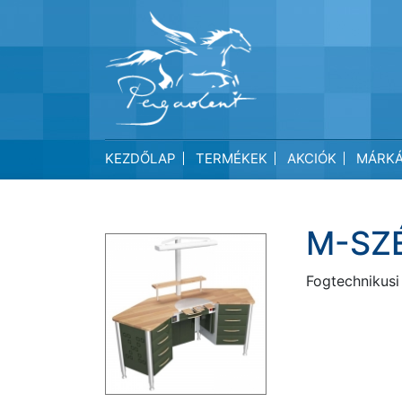
Skip
to
content
KEZDŐLAP
TERMÉKEK
AKCIÓK
MÁRK
M-SZ
Fogtechnikusi