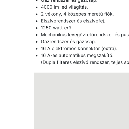
Gáz rendszer és gázcsap.
4000 lm led világítás.
2 vékony, 4 közepes méretű fiók.
Elszívórendszer és elszívófej.
1250 watt erő.
Mechanikus levegőztetőrendszer és pusz
Gázrendszer és gázcsap.
16 A elektromos konnektor (extra).
16 A-es automatikus megszakító.
(Dupla filteres elszívó rendszer, teljes