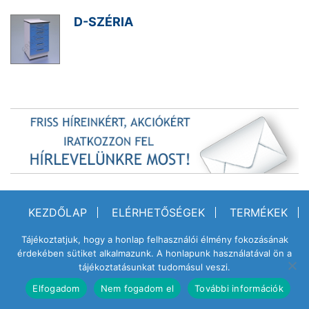
D-SZÉRIA
KEZDŐLAP
ELÉRHETŐSÉGEK
TERMÉKEK
ADATVÉDELEM
LETÖLTÉSE
Tájékoztatjuk, hogy a honlap felhasználói élmény fokozásának
IMPRESSZUM
érdekében sütiket alkalmazunk. A honlapunk használatával ön a
tájékoztatásunkat tudomásul veszi.
Elfogadom
Nem fogadom el
További információk